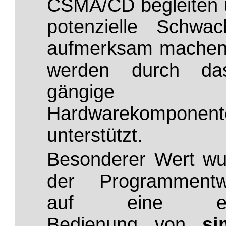
CSMA/CD begleiten 
potenzielle Schwach
aufmerksam machen
werden durch da
gängige
Hardwarekomponent
unterstützt.
Besonderer Wert wu
der Programmentwi
auf eine ein
Bedienung von
si